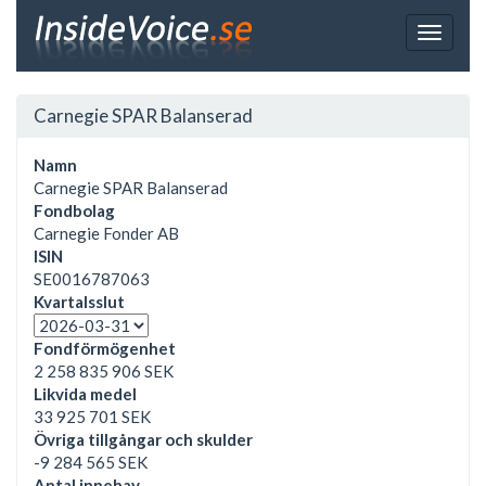
Toggle
navigat
Carnegie SPAR Balanserad
Namn
Carnegie SPAR Balanserad
Fondbolag
Carnegie Fonder AB
ISIN
SE0016787063
Kvartalsslut
Fondförmögenhet
2 258 835 906 SEK
Likvida medel
33 925 701 SEK
Övriga tillgångar och skulder
-9 284 565 SEK
Antal innehav