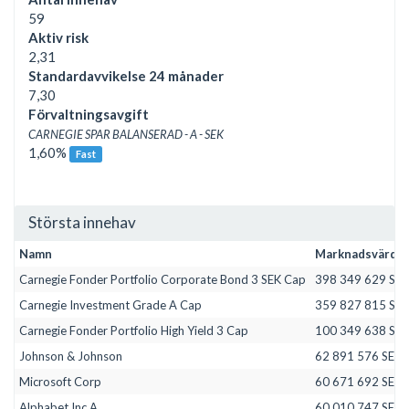
59
Aktiv risk
2,31
Standardavvikelse 24 månader
7,30
Förvaltningsavgift
CARNEGIE SPAR BALANSERAD - A - SEK
1,60%
Fast
Största innehav
Namn
Marknadsvärde
Carnegie Fonder Portfolio Corporate Bond 3 SEK Cap
398 349 629 SEK
Carnegie Investment Grade A Cap
359 827 815 SEK
Carnegie Fonder Portfolio High Yield 3 Cap
100 349 638 SEK
Johnson & Johnson
62 891 576 SEK
Microsoft Corp
60 671 692 SEK
Alphabet Inc A
60 010 747 SEK