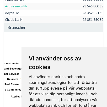
AstraZeneca Plc
23 545 800 SEK
Adyen BV
23 352 054 SEK
Chubb Ltd N
22 051 550 SEK
Branscher
Vi använder oss av
ive Investments
Pharmaceuticals and Medical Research
cookies
od and Beverages
Industrial Goods
nsumer Services
Insurance
Vi använder cookies och andra
Retailers
Software and IT Services
spårningsteknologier för att förbättra
Real Estate
Technology Equipment
din surfupplevelse på vår webbplats,
lding Companies
Industrial and Commercial Services
för att visa dig personligt innehåll och
Healthcare Services and Equipment
Applied Resources
riktade annonser, för att analysera vår
webbplatstrafik och för att förstå var