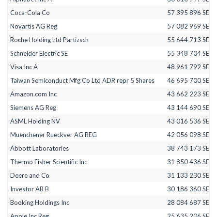
Coca-Cola Co
57 395 896 SEK
Novartis AG Reg
57 082 969 SEK
Roche Holding Ltd Partizsch
55 644 713 SEK
Schneider Electric SE
55 348 704 SEK
Visa Inc A
48 961 792 SEK
Taiwan Semiconduct Mfg Co Ltd ADR repr 5 Shares
46 695 700 SEK
Amazon.com Inc
43 662 223 SEK
Siemens AG Reg
43 144 690 SEK
ASML Holding NV
43 016 536 SEK
Muenchener Rueckver AG REG
42 056 098 SEK
Abbott Laboratories
38 743 173 SEK
Thermo Fisher Scientific Inc
31 850 436 SEK
Deere and Co
31 133 230 SEK
Investor AB B
30 186 360 SEK
Booking Holdings Inc
28 084 687 SEK
Apple Inc Reg
25 635 206 SEK