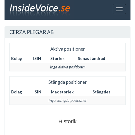
Toggle
navigat
CERZA PLEGAR AB
Aktiva positioner
Bolag
ISIN
Storlek
Senast ändrad
Inga aktiva positioner
Stängda positioner
Bolag
ISIN
Max storlek
Stängdes
Inga stängda positioner
Historik