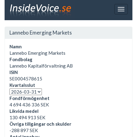
Toggle
navigat
Lannebo Emerging Markets
Namn
Lannebo Emerging Markets
Fondbolag
Lannebo Kapitalförvaltning AB
ISIN
SE0004578615
Kvartalsslut
Fondförmögenhet
4 694 436 336 SEK
Likvida medel
130 494 913 SEK
Övriga tillgångar och skulder
-288 897 SEK
Antal innehav