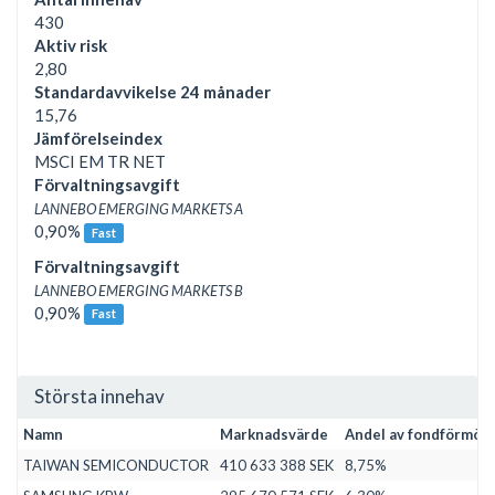
430
Aktiv risk
2,80
Standardavvikelse 24 månader
15,76
Jämförelseindex
MSCI EM TR NET
Förvaltningsavgift
LANNEBO EMERGING MARKETS A
0,90%
Fast
Förvaltningsavgift
LANNEBO EMERGING MARKETS B
0,90%
Fast
Största innehav
Namn
Marknadsvärde
Andel av fondförmög
TAIWAN SEMICONDUCTOR
410 633 388 SEK
8,75%