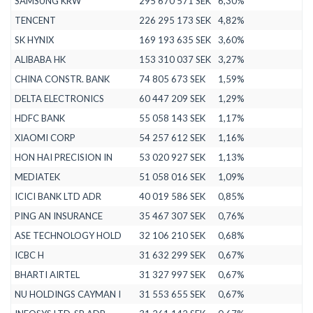
SAMSUNG KRW
295 670 571 SEK
6,30%
TENCENT
226 295 173 SEK
4,82%
SK HYNIX
169 193 635 SEK
3,60%
ALIBABA HK
153 310 037 SEK
3,27%
CHINA CONSTR. BANK
74 805 673 SEK
1,59%
DELTA ELECTRONICS
60 447 209 SEK
1,29%
HDFC BANK
55 058 143 SEK
1,17%
XIAOMI CORP
54 257 612 SEK
1,16%
HON HAI PRECISION IN
53 020 927 SEK
1,13%
MEDIATEK
51 058 016 SEK
1,09%
ICICI BANK LTD ADR
40 019 586 SEK
0,85%
PING AN INSURANCE
35 467 307 SEK
0,76%
ASE TECHNOLOGY HOLD
32 106 210 SEK
0,68%
ICBC H
31 632 299 SEK
0,67%
BHARTI AIRTEL
31 327 997 SEK
0,67%
NU HOLDINGS CAYMAN I
31 553 655 SEK
0,67%