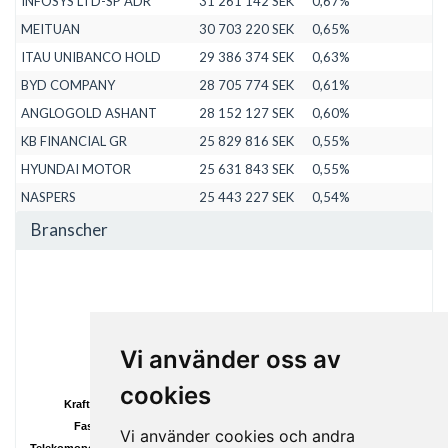
INFOSYS LTD-SP ADR
31 261 142 SEK
0,67%
MEITUAN
30 703 220 SEK
0,65%
ITAU UNIBANCO HOLD
29 386 374 SEK
0,63%
BYD COMPANY
28 705 774 SEK
0,61%
ANGLOGOLD ASHANT
28 152 127 SEK
0,60%
KB FINANCIAL GR
25 829 816 SEK
0,55%
HYUNDAI MOTOR
25 631 843 SEK
0,55%
NASPERS
25 443 227 SEK
0,54%
Branscher
Vi använder oss av
Övrigt
Material
cookies
Kraftförsörjning
Fastigheter
Finans
Vi använder cookies och andra