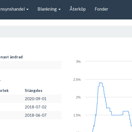
Insynshandel
Blankning
Återköp
Fonder
nast ändrad
3%
2.5%
r
orlek
Stängdes
2%
2020-09-01
2018-07-02
2018-06-07
1.5%