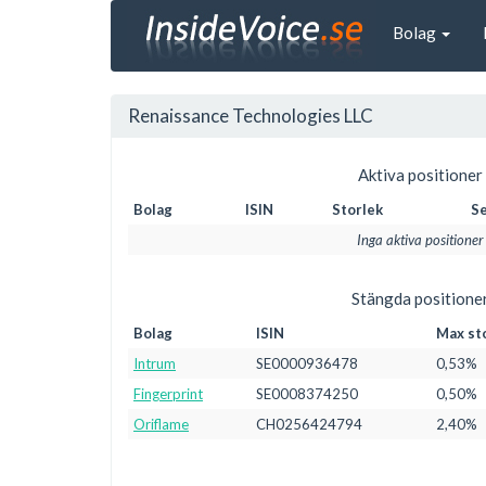
Bolag
Renaissance Technologies LLC
Aktiva positioner
Bolag
ISIN
Storlek
Se
Inga aktiva positioner
Stängda positione
Bolag
ISIN
Max st
Intrum
SE0000936478
0,53%
Fingerprint
SE0008374250
0,50%
Oriflame
CH0256424794
2,40%