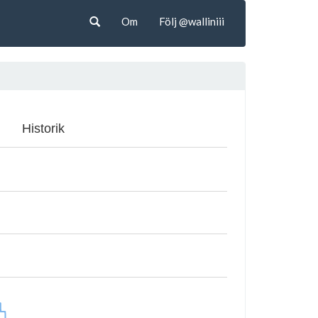
Om
Följ @walliniii
Historik